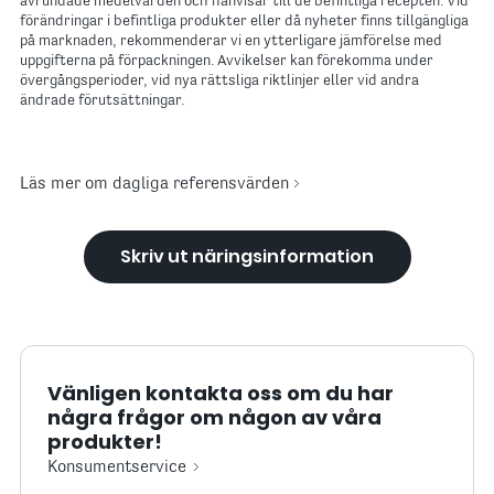
avrundade medelvärden och hänvisar till de befintliga recepten. Vid
förändringar i befintliga produkter eller då nyheter finns tillgängliga
på marknaden, rekommenderar vi en ytterligare jämförelse med
uppgifterna på förpackningen. Avvikelser kan förekomma under
övergångsperioder, vid nya rättsliga riktlinjer eller vid andra
ändrade förutsättningar.
Läs mer om dagliga referensvärden
Skriv ut näringsinformation
Vänligen kontakta oss om du har
några frågor om någon av våra
produkter!
Konsumentservice