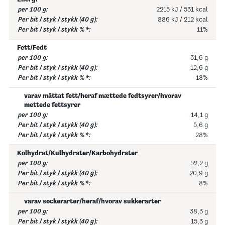
2215 kJ / 531 kcal
886 kJ / 212 kcal
11%
Fett/Fedt
31,6 g
12,6 g
18%
varav mättat fett/heraf mættede fedtsyrer/hvorav
mettede fettsyrer
14,1 g
5,6 g
28%
Kolhydrat/Kulhydrater/Karbohydrater
52,2 g
20,9 g
8%
varav sockerarter/heraf/hvorav sukkerarter
38,3 g
15,3 g