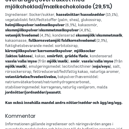
mjölkchoklad/mælkechokolade (29,5%)
Ingredienser: Socker/sukker,
hasselnötter
/
hasselnødder
(15,1%),
vegetabiliskt fett/fedtstoffer (palm, shea), glukossirap,
helmjölkspulver
/
sødmælkspulver
(6,5%), kakaosmör,
skummjölkspulver
/
skummetmælkspulver
(4,8%),
vetemjöl
/
hvedemel
(4,3%), kondenserad
skummjölk
/
skummetmælk
,
kakaomasse,
fullkornsvetemjöl
/
fuldkornshvedemel
(2,3%),
fuktighetsbevarande medel: sorbitolsirap,
kärnmjölkspulver
/
kærnemælkspulver
,
mjölksocker
(
laktos
/
laktose
), kakao,
smörfett
,
grädde
/
fløde
, kondenserad
vassle
/
valle
/
myse
(från
mjölk
/
mælk
),
smör
,
vassle
/
valle
/
myse
(från
mjölk
/
mælk
), emulgeringsmedel: lecitin/lecithiner (
soja/soya
), salt,
rörsockersirap, fettreducerad/fedtfattig kakao, naturliga aromer,
vetestärkelse/hvedestivelse,
bakpulver/hævemiddel:
natriumvätekarbonat/natriumhydrogencarbonat,
stabiliseringsmedel: karragenan
,
naturlig vaniljarom, malda
jordnötter/jordnødder/peanøtt
.
Kan också innehålla mandel andra nötter/nødder och ägg/æg/egg.
Kommentar
Informationen gällande ingredienser och näringsvärden anges i