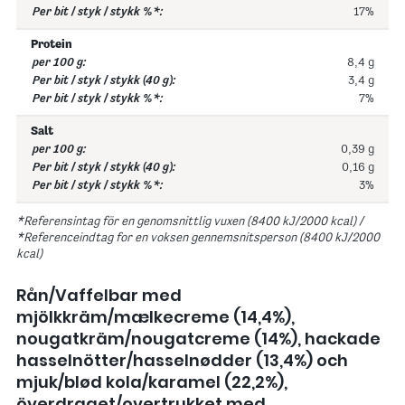
17%
Protein
8,4 g
3,4 g
7%
Salt
0,39 g
0,16 g
3%
*Referensintag för en genomsnittlig vuxen (8400 kJ/2000 kcal) /
*Referenceindtag for en voksen gennemsnitsperson (8400 kJ/2000
kcal)
Rån/Vaffelbar med
mjölkkräm/mælkecreme (14,4%),
nougatkräm/nougatcreme (14%), hackade
hasselnötter/hasselnødder (13,4%) och
mjuk/blød kola/karamel (22,2%),
överdraget/overtrukket med